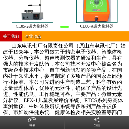
CL85-2磁力搅拌器
CL80-A磁力搅拌器
关于我们
企业动态
山东电讯七厂有限责任公司（原山东电讯七厂）始
建于1968年，本公司致力于精密电子仪器、智能体检
仪器、分析仪器、超声检测仪器的研发和生产，具有
强大的技术开发队伍，本公司技术开发中心被命名为
市级企业技术中心，自主创新研发的多项产品，在国
内处于领先水平，参与制定了多项产品的国家及部颁
行业标准。本公司先进的生产制造工艺，科学有效的
质量管理体系，优质的元器件，确保了产品的设计先
进、性能优良、工作稳定可靠。主要产品：微量元素
分析仪、EFX-1儿童发展评价系统、RTCS系列身高体
重测量仪、中医体质辨识系统等多系列产品并被多
省、市妇幼保健系统、健康体检及相关实验室等部门
批量招标采购，受到了用户的良好评价，用户的需求
就是我们追求的目标，本公司愿竭诚为新老用户提供
电话
短信