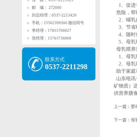
1、促进
邮 编： 272000
危险，帮
刘总经理：0537-2213429
2、哺乳
手机：15562399306 微信同号
3、节省
李经理：17853706027
4、随时
张经理：15763736868
5、母乳
母乳喂养
1、母乳
联系方式
2、母乳
0537-2211298
助于家庭
山东电讯
矿物质）
供营养膳
上一篇：婴
下一篇：母