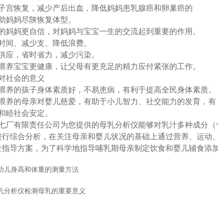
子宫恢复，减少产后出血，降低妈妈患乳腺癌和卵巢癌的
助妈妈尽陕恢复体型。
的妈妈更自信，对妈妈与宝宝一生的交流起到重要的作用。
时间、减少支、降低浪费。
供应，省时省力，减少污染。
喂养宝宝更健康，让父母有更充足的精力应付紧张的工作。
对社会的意义
喂养的孩子身体素质好，不易患病，有利于提高全民身体素质。
喂养的母亲对婴儿慈爱，有助于小儿智力、社交能力的发育，有
和睦社会安定。
七厂有限责任公司为您提供的母乳分析仪能够对乳汁多种成分（
进行综合分析，在关注母亲和婴儿状况的基础上通过营养、运动
食指导方案，为了科学地指导哺乳期母亲制定饮食和婴儿辅食添
幼儿身高和体重的测量方法
乳分析仪检测母乳的重要意义