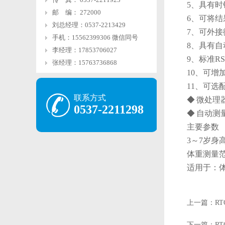
5、具有
邮 编： 272000
6、可将结
刘总经理：0537-2213429
7、可外
手机：15562399306 微信同号
8、具有
李经理：17853706027
9、标准R
张经理：15763736868
10、可
11、可选
联系方式
◆ 微处
0537-2211298
◆ 自动
主要参数
3～7岁身高
体重测量
适用于：
上一篇：RT
下一篇：RT