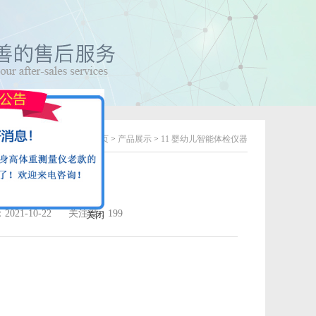
主页
>
产品展示
>
11 婴幼儿智能体检仪器
仪（电子体检型）
021-10-22
关注度：199
关闭